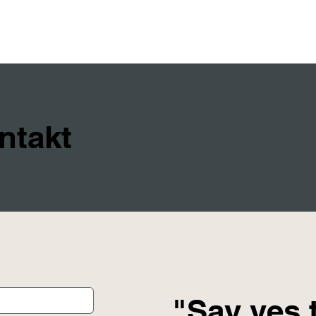
ntakt
"Say yes 