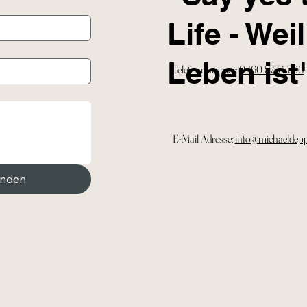
Life - Weil
Leben ist
Telefonnummer:
0 160 8734 706
E-Mail Adresse:
info@michaeldep
nden